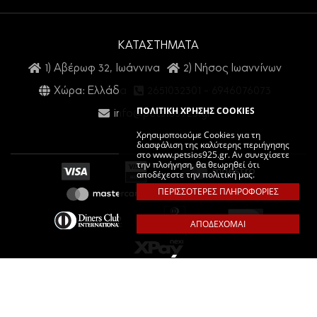
ΚΑΤΑΣΤΗΜΑΤΑ
1) Αβέρωφ 32, Ιωάννινα
2) Νήσος Ιωαννίνων
Χώρα: Ελλάδα
2651032301
-
6946076073
ΠΟΛΙΤΙΚΗ ΧΡΗΣΗΣ COOKIES
info@petsios925.gr
Χρησιμοποιούμε Cookies για τη
διασφάλιση της καλύτερης περιήγησης
στο www.petsios925.gr. Αν συνεχίσετε
την πλοήγηση, θα θεωρηθεί ότι
αποδέχεστε την πολιτική μας.
ΠΕΡΙΣΣΟΤΕΡΕΣ ΠΛΗΡΟΦΟΡΙΕΣ
ΑΠΟΔΕΧΟΜΑΙ
PETSIOS925. COPYRIGHT © 2026 ALL RIGHTS RESERVED.